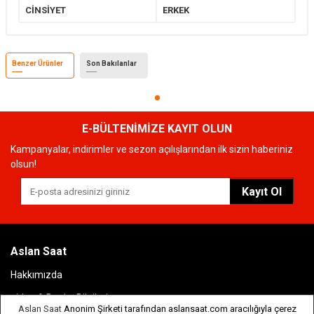
CİNSİYET
ERKEK
Benzer Ürünler
Son Bakılanlar
E-BÜLTENİMİZE KAYIT OLUN
Kampanyalar, indirimler ve sezon açılışlarından ilk sizin haberiniz
olsun!
Kayıt Ol
Aslan Saat
Hakkımızda
Şirket & Banka Bilgileri
Aslan Saat
Anonim Şirketi tarafından aslansaat.com aracılığıyla çerez