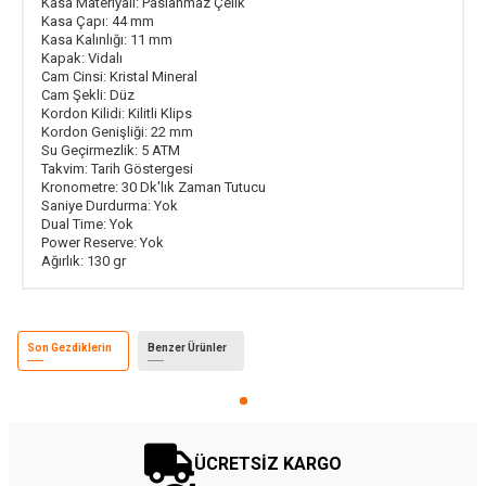
Kasa Materiyali:
Paslanmaz Çelik
Kasa Çapı:
44 mm
Kasa Kalınlığı:
11 mm
Kapak:
Vidalı
Cam Cinsi:
Kristal Mineral
Cam Şekli:
Düz
Kordon Kilidi:
Kilitli Klips
Kordon Genişliği:
22 mm
Su Geçirmezlik:
5 ATM
Takvim:
Tarih Göstergesi
Kronometre:
30 Dk'lık Zaman Tutucu
Saniye Durdurma:
Yok
Dual Time:
Yok
Power Reserve:
Yok
Ağırlık:
130 gr
Son Gezdiklerin
Benzer Ürünler
ÜCRETSİZ KARGO