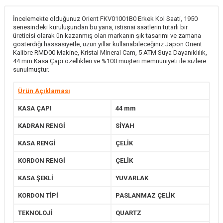
İncelemekte olduğunuz Orient FKV01001B0 Erkek Kol Saati, 1950
senesindeki kuruluşundan bu yana, istisnai saatlerin tutarlı bir
üreticisi olarak ün kazanmış olan markanın şık tasarımı ve zamana
gösterdiği hassasiyetle, uzun yıllar kullanabileceğiniz Japon Orient
Kalibre RMD00 Makine, Kristal Mineral Cam, 5 ATM Suya Dayanıklılık,
44 mm Kasa Çapı özellikleri ve %100 müşteri memnuniyeti ile sizlere
sunulmuştur.
Ürün Açıklaması
KASA ÇAPI
44 mm
KADRAN RENGİ
SİYAH
KASA RENGİ
ÇELİK
KORDON RENGİ
ÇELİK
KASA ŞEKLİ
YUVARLAK
KORDON TİPİ
PASLANMAZ ÇELİK
TEKNOLOJİ
QUARTZ