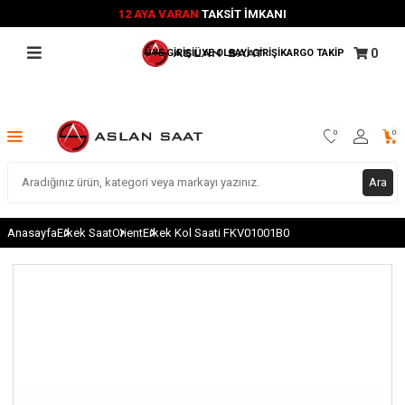
12 AYA VARAN
TAKSİT İMKANI
0
ÜYE GİRİŞİ
ÜYE OL
BAYİ GİRİŞİ
KARGO TAKİP
0
0
Ara
Anasayfa
Erkek Saat
Orient
Erkek Kol Saati FKV01001B0