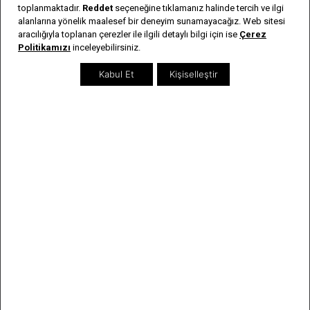
İnsan Kaynakları
toplanmaktadır.
Reddet
seçeneğine tıklamanız halinde tercih ve ilgi
alanlarına yönelik maalesef bir deneyim sunamayacağız. Web sitesi
Bayi Listesi
aracılığıyla toplanan çerezler ile ilgili detaylı bilgi için ise
Çerez
Politikamızı
inceleyebilirsiniz.
Sıkça Sorulan Sorular
Kabul Et
Kişiselleştir
İletişim
Genel Bilgiler
Kargo & İade Şartları
Kişisel Verilerin Korunması
Kullanım Koşulları & Gizlilik
Garanti & Servis
Kullanım Kılavuzları
Kategoriler
Erkek Saatler
Kadın Saatler
Yeni Modeller