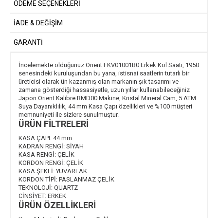
ÖDEME SEÇENEKLERI
İADE & DEĞİŞİM
GARANTİ
İncelemekte olduğunuz Orient FKV01001B0 Erkek Kol Saati, 1950
senesindeki kuruluşundan bu yana, istisnai saatlerin tutarlı bir
üreticisi olarak ün kazanmış olan markanın şık tasarımı ve
zamana gösterdiği hassasiyetle, uzun yıllar kullanabileceğiniz
Japon Orient Kalibre RMD00 Makine, Kristal Mineral Cam, 5 ATM
Suya Dayanıklılık, 44 mm Kasa Çapı özellikleri ve %100 müşteri
memnuniyeti ile sizlere sunulmuştur.
ÜRÜN FİLTRELERİ
KASA ÇAPI:
44 mm
KADRAN RENGİ:
SİYAH
KASA RENGİ:
ÇELİK
KORDON RENGİ:
ÇELİK
KASA ŞEKLİ:
YUVARLAK
KORDON TİPİ:
PASLANMAZ ÇELİK
TEKNOLOJİ:
QUARTZ
CİNSİYET:
ERKEK
ÜRÜN ÖZELLİKLERİ