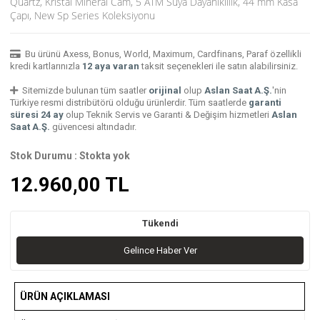
Quartz, Kristal Mineral Cam, 5 ATM Suya Dayanıklılık, 44 mm Kasa
Çapı, New Sp Series Koleksiyonu
Bu ürünü Axess, Bonus, World, Maximum, Cardfinans, Paraf özellikli
kredi kartlarınızla
12 aya varan
taksit seçenekleri ile satın alabilirsiniz.
Sitemizde bulunan tüm saatler
orijinal
olup
Aslan Saat A.Ş.
'nin
Türkiye resmi distribütörü olduğu ürünlerdir. Tüm saatlerde
garanti
süresi 24 ay
olup Teknik Servis ve Garanti & Değişim hizmetleri
Aslan
Saat A.Ş.
güvencesi altındadır.
Stok Durumu :
Stokta yok
12.960,00
TL
Tükendi
Gelince Haber Ver
ÜRÜN AÇIKLAMASI