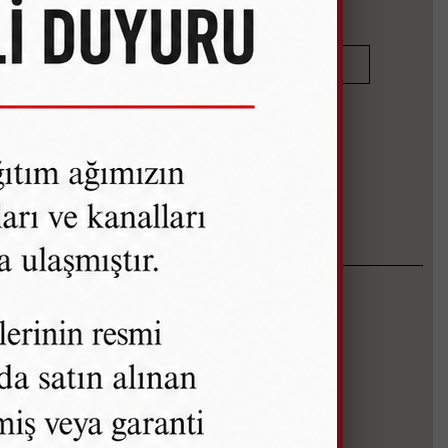
ÜRÜNÜ İNCELE
ORIENT STAR
KOLEKSİYONU
Şık Tasarım
Safir Kristal Cam
Paslanmaz Çelik
Hassas Mekanizma