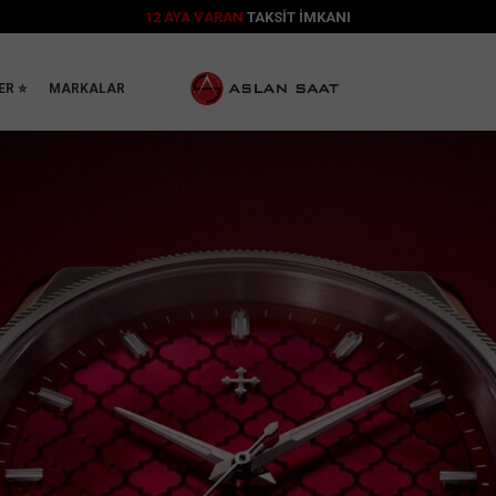
ORIENT & VENEZIANICO & OBAKU MARKALARININ
RESMİ DİSTRİBÜTÖRÜ
ER ⭐
MARKALAR