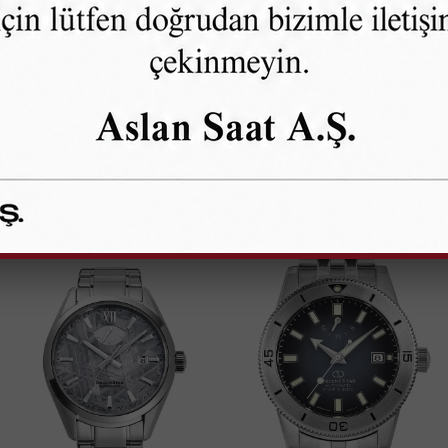
OLEKSİYONU İNCELE
LIMITED EDITION