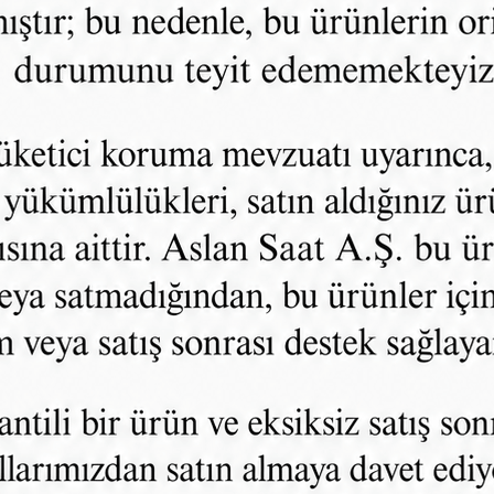
OLEKSİYONU İNCELE
SSIC
EKSİYONU
ı Tasarım
Kristal Cam
k Görünüm
ız Şıklık