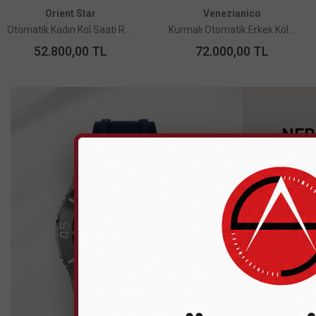
Orient Star
Venezianico
Otomatik Kadın Kol Saati RE-ND0022L00B Limited Edition
Kurmalı Otomatik Erkek Kol Saati - 3521510C Nereide Grand Tour GMT 39
52.800,00
TL
72.000,00
TL
NER
KOL
Sıra D
Antire
Denge
Esnekl