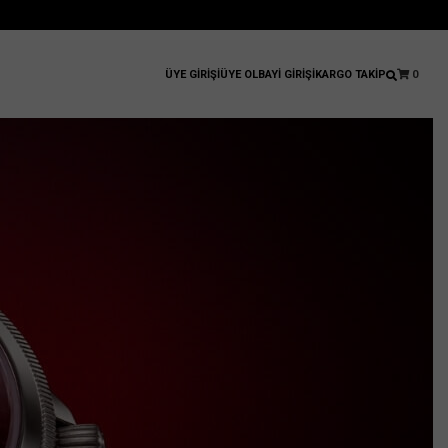
ÜYE GİRİŞİ
ÜYE OL
BAYİ GİRİŞİ
KARGO TAKİP
0