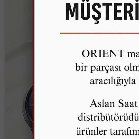
BAM
KOL
Moder
Krista
Kurma
Klasi