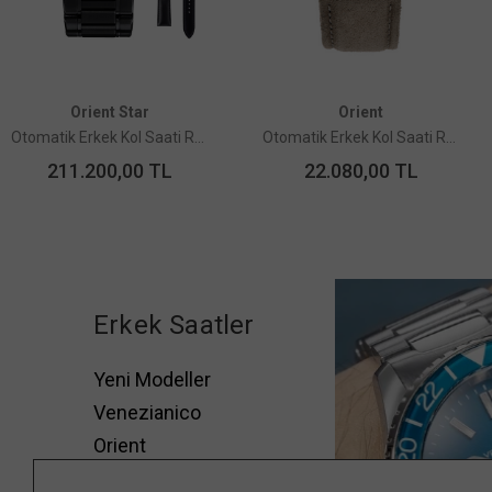
Orient Star
Orient
Otomatik Erkek Kol Saati RE-AZ0105N00B Limited Edition
Otomatik Erkek Kol Saati RA-AC0M12L30B Limited Edition
211.200,00
TL
22.080,00
TL
Erkek Saatler
Yeni Modeller
Venezianico
Orient
Obaku Denmark