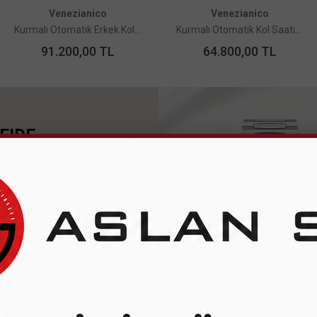
Venezianico
Venezianico
Kurmalı Otomatik Erkek Kol Saati - NEREIDE CHIMERA-LIMITED EDITION
Kurmalı Otomatik Kol Saati-6121502C-ARSENALE 37
91.200,00
TL
64.800,00
TL
EIDE
EKSİYONU
ışı Tasarım
fle Kaplamalı Safir Cam
li Renk
ik