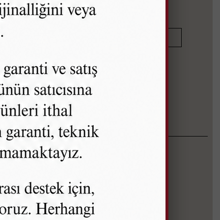
KOLEKSİYONU İNCELE
JUVEL
KOLEKSİYONU
İskandinav Tasarım
Safir Kristal Cam
İnce ve Zarif Yapı
Minimalist Görünüm