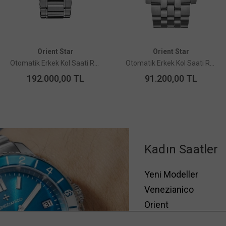
Orient Star
Orient Star
Otomatik Erkek Kol Saati RE-BX0010A00B Limited Edition
Otomatik Erkek Kol Saati RE-AU0503N00B Limited Edition
192.000,00
TL
91.200,00
TL
Kadın Saatler
Yeni Modeller
Venezianico
Orient
Obaku Denmark