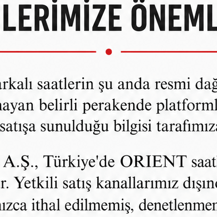
ÜRÜNÜ İNCELE
BINO
EKSİYONU
n Tasarım
l Mineral Cam
lı Otomatik
k Görünüm