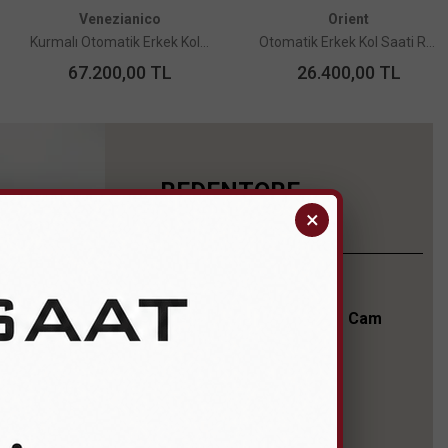
Venezianico
Orient
Kurmalı Otomatik Erkek Kol Saati-6221520C-ARSENALE BİZANTİNO
Otomatik Erkek Kol Saati RA-AC0R06L30B
67.200,00
TL
26.400,00
TL
REDENTORE
×
KOLEKSİYONU
Çizgisel Tasarım
Antirefle Kaplamalı Safir Cam
Dayanıklılık
İkonik Şekiller