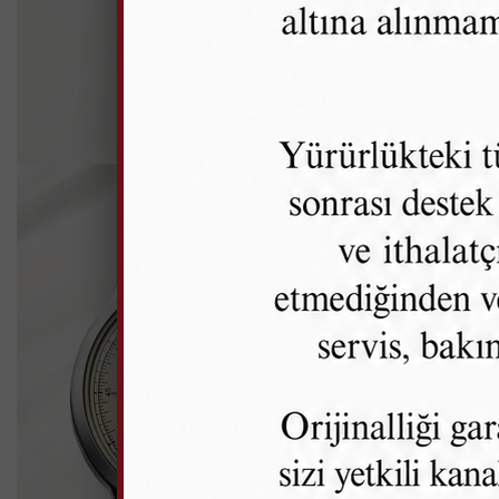
K
CLA
KOL
Çarpıc
Safir 
Klasi
Zamans