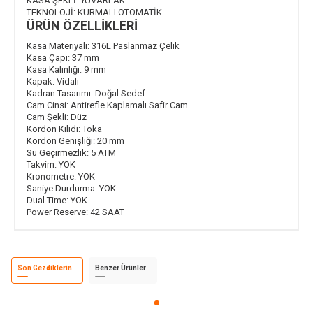
KASA ŞEKLİ:
YUVARLAK
TEKNOLOJİ:
KURMALI OTOMATİK
ÜRÜN ÖZELLİKLERİ
Kasa Materiyali:
316L Paslanmaz Çelik
Kasa Çapı:
37 mm
Kasa Kalınlığı:
9 mm
Kapak:
Vidalı
Kadran Tasarımı:
Doğal Sedef
Cam Cinsi:
Antirefle Kaplamalı Safir Cam
Cam Şekli:
Düz
Kordon Kilidi:
Toka
Kordon Genişliği:
20 mm
Su Geçirmezlik:
5 ATM
Takvim:
YOK
Kronometre:
YOK
Saniye Durdurma:
YOK
Dual Time:
YOK
Power Reserve:
42 SAAT
Son Gezdiklerin
Benzer Ürünler