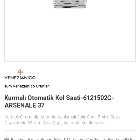
Tüm Venezianico Ürünleri
Kurmalı Otomatik Kol Saati-6121502C-
ARSENALE 37
Kurmalı Otomatik, Antirefle Kaplamalı Safir Cam, 5 Atm Suya
Dayanıklılık, 37 mm Kasa Çapı, Arsenale Koleksiyonu
Bu ürünü Axess, Bonus, World, Maximum, Cardfinans, Paraf özellikli