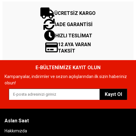
ÜCRETSİZ KARGO
İADE GARANTİSİ
HIZLI TESLİMAT
12 AYA VARAN
TAKSİT
E-BÜLTENİMİZE KAYIT OLUN
Kampanyalar, indirimler ve sezon açılışlarından ilk sizin haberiniz
olsun!
Kayıt Ol
Aslan Saat
Hakkımızda