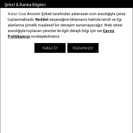
Şirket & Banka Bilgileri
Aslan Saat
Anonim Şirketi tarafından aslansaat.com aracılığıyla çerez
İnsan Kaynakları
toplanmaktadır.
Reddet
seçeneğine tıklamanız halinde tercih ve ilgi
Bayi Listesi
alanlarına yönelik maalesef bir deneyim sunamayacağız. Web sitesi
aracılığıyla toplanan çerezler ile ilgili detaylı bilgi için ise
Çerez
Sıkça Sorulan Sorular
Politikamızı
inceleyebilirsiniz.
İletişim
Kabul Et
Kişiselleştir
Genel Bilgiler
Kargo & İade Şartları
Kişisel Verilerin Korunması
Kullanım Koşulları & Gizlilik
Garanti & Servis
Kullanım Kılavuzları
Kategoriler
Erkek Saatler
Kadın Saatler