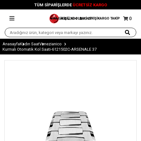
TÜM SİPARİŞLERDE
ÜCRETSİZ KARGO
0
ÜYE GİRİŞİ
ÜYE OL
BAYİ GİRİŞİ
KARGO TAKİP
Anasayfa
Kadın Saat
Venezianico
Kurmalı Otomatik Kol Saati-6121502C-ARSENALE 37