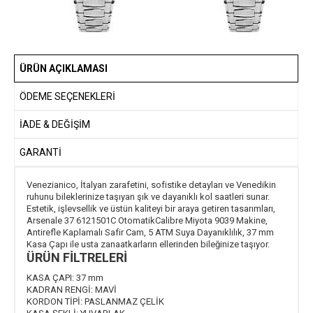
ÜRÜN AÇIKLAMASI
ÖDEME SEÇENEKLERI
İADE & DEĞİŞİM
GARANTİ
Venezianico, İtalyan zarafetini, sofistike detayları ve Venedikin
ruhunu bileklerinize taşıyan şık ve dayanıklı kol saatleri sunar.
Estetik, işlevsellik ve üstün kaliteyi bir araya getiren tasarımları,
Arsenale 37 6121501C OtomatikCalibre Miyota 9039 Makine,
Antirefle Kaplamalı Safir Cam, 5 ATM Suya Dayanıklılık, 37 mm
Kasa Çapı ile usta zanaatkarların ellerinden bileğinize taşıyor.
ÜRÜN FİLTRELERİ
KASA ÇAPI:
37 mm
KADRAN RENGİ:
MAVİ
KORDON TİPİ:
PASLANMAZ ÇELİK