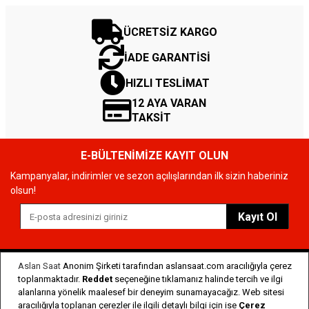
ÜCRETSİZ KARGO
İADE GARANTİSİ
HIZLI TESLİMAT
12 AYA VARAN
TAKSİT
E-BÜLTENİMİZE KAYIT OLUN
Kampanyalar, indirimler ve sezon açılışlarından ilk sizin haberiniz
olsun!
Kayıt Ol
Aslan Saat
Anonim Şirketi tarafından aslansaat.com aracılığıyla çerez
Aslan Saat
toplanmaktadır.
Reddet
seçeneğine tıklamanız halinde tercih ve ilgi
alanlarına yönelik maalesef bir deneyim sunamayacağız. Web sitesi
Hakkımızda
aracılığıyla toplanan çerezler ile ilgili detaylı bilgi için ise
Çerez