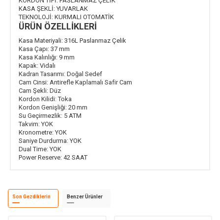
KORDON TİPİ:
PASLANMAZ ÇELİK
KASA ŞEKLİ:
YUVARLAK
TEKNOLOJİ:
KURMALI OTOMATİK
ÜRÜN ÖZELLİKLERİ
Kasa Materiyali:
316L Paslanmaz Çelik
Kasa Çapı:
37 mm
Kasa Kalınlığı:
9 mm
Kapak:
Vidalı
Kadran Tasarımı:
Doğal Sedef
Cam Cinsi:
Antirefle Kaplamalı Safir Cam
Cam Şekli:
Düz
Kordon Kilidi:
Toka
Kordon Genişliği:
20 mm
Su Geçirmezlik:
5 ATM
Takvim:
YOK
Kronometre:
YOK
Saniye Durdurma:
YOK
Dual Time:
YOK
Power Reserve:
42 SAAT
Son Gezdiklerin
Benzer Ürünler