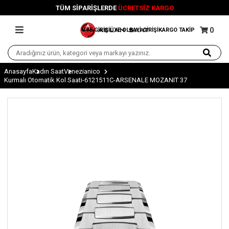
TÜM SİPARİŞLERDE
ÜCRETSİZ KARGO
0
ÜYE GİRİŞİ
ÜYE OL
BAYİ GİRİŞİ
KARGO TAKİP
Anasayfa
Kadın Saat
Venezianico
Kurmalı Otomatik Kol Saati-6121511C-ARSENALE MOZANIT 37