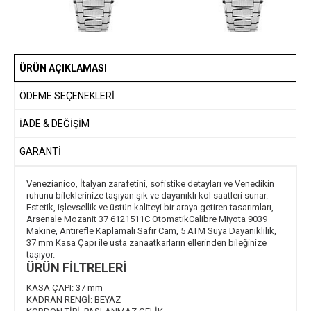
ÜRÜN AÇIKLAMASI
ÖDEME SEÇENEKLERI
İADE & DEĞİŞİM
GARANTİ
Venezianico, İtalyan zarafetini, sofistike detayları ve Venedikin
ruhunu bileklerinize taşıyan şık ve dayanıklı kol saatleri sunar.
Estetik, işlevsellik ve üstün kaliteyi bir araya getiren tasarımları,
Arsenale Mozanit 37 6121511C OtomatikCalibre Miyota 9039
Makine, Antirefle Kaplamalı Safir Cam, 5 ATM Suya Dayanıklılık,
37 mm Kasa Çapı ile usta zanaatkarların ellerinden bileğinize
taşıyor.
ÜRÜN FİLTRELERİ
KASA ÇAPI:
37 mm
KADRAN RENGİ:
BEYAZ