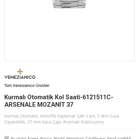
Tüm Venezianico Ürünleri
Kurmalı Otomatik Kol Saati-6121511C-
ARSENALE MOZANIT 37
Kurmalı Otomatik, Antirefle Kaplamalı Safir Cam, 5 Atm Suya
Dayanıklılık, 37 mm Kasa Çapı, Arsenale Koleksiyonu
Bu ürünü Axess, Bonus, World, Maximum, Cardfinans, Paraf özellikli