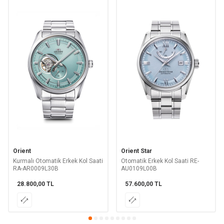
Orient
Orient Star
Kurmalı Otomatik Erkek Kol Saati
Otomatik Erkek Kol Saati RE-
RA-AR0009L30B
AU0109L00B
28.800,00
TL
57.600,00
TL