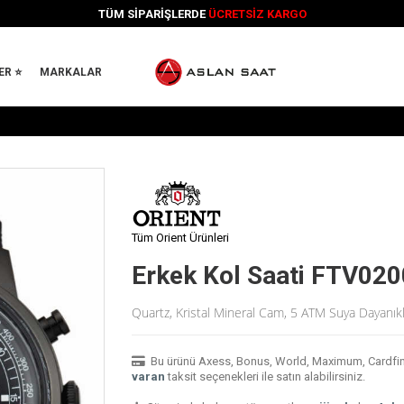
TÜM SİPARİŞLERDE
ÜCRETSİZ KARGO
ER ⭐
MARKALAR
Tüm Orient Ürünleri
Erkek Kol Saati FTV02
Quartz, Kristal Mineral Cam, 5 ATM Suya Dayanıkl
Bu ürünü Axess, Bonus, World, Maximum, Cardfinans
varan
taksit seçenekleri ile satın alabilirsiniz.