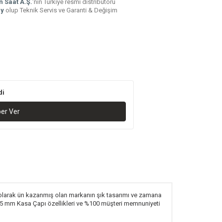
n Saat A.Ş.
'nin Türkiye resmi distribütörü
ay
olup Teknik Servis ve Garanti & Değişim
di
ber Ver
i olarak ün kazanmış olan markanın şık tasarımı ve zamana
, 45 mm Kasa Çapı özellikleri ve %100 müşteri memnuniyeti