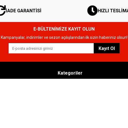
İADE GARANTİSİ
HIZLI TESLİM
E-BÜLTENİMİZE KAYIT OLUN
Kampanyalar, indirimler ve sezon açılışlarından ilk sizin haberiniz olsun!
Kayıt Ol
Kategoriler
arı
Erkek Saatler
Korunması
Kadın Saatler
 Gizlilik
Yeni Modeller
Orient Saatler
ı
Orient Star Saatler