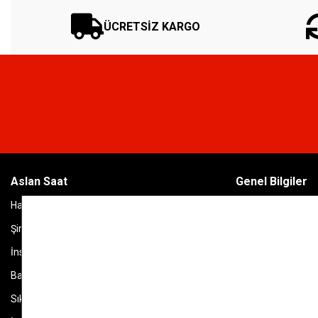
ÜCRETSİZ KARGO
Aslan Saat
Genel Bilgiler
Hakkımızda
Kargo & İade Şartl
Şirket & Banka Bilgileri
Kişisel Verilerin 
İnsan Kaynakları
Kullanım Koşulları &
Bayi Listesi
Garanti & Servis
Sıkça Sorulan Sorular
Kullanım Kılavuzlar