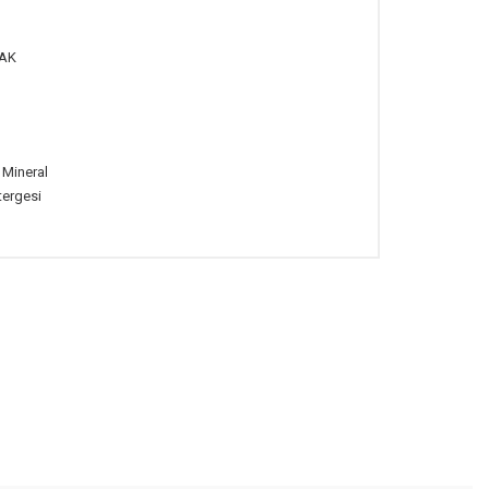
AK
l Mineral
tergesi