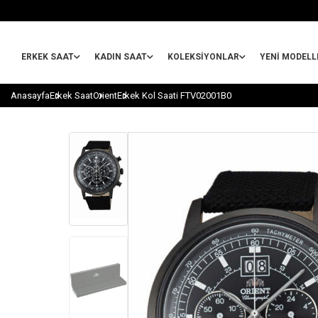
ERKEK SAAT
KADIN SAAT
KOLEKSIYONLAR
YENİ MODELL
Anasayfa
Erkek Saat
Orient
Erkek Kol Saati FTV02001B0