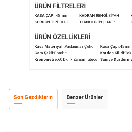
ÜRÜN FİLTRELERİ
KASA ÇAPI:
45 mm
KADRAN RENGİ:
SİYAH
KORDON TİPİ:
DERİ
TEKNOLOJİ:
QUARTZ
ÜRÜN ÖZELLİKLERİ
Kasa Materiyali:
Paslanmaz Çelik
Kasa Çapı:
45 mm
Cam Şekli:
Bombeli
Kordon Kilidi:
Tok
Kronometre:
60 Dk'lık Zaman Tutucu
Saniye Durdurma
Son Gezdiklerin
Benzer Ürünler