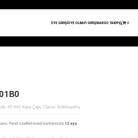
ÜYE GİRİŞİ
ÜYE OL
BAYİ GİRİŞİ
KARGO TAKİP
0
001B0
ılık, 45 mm Kasa Çapı, Classic Koleksiyonu
, Paraf özellikli kredi kartlarınızla
12 aya