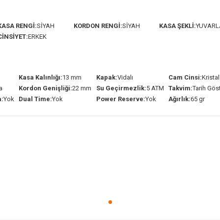
KASA RENGİ:
SİYAH
KORDON RENGİ:
SİYAH
KASA ŞEKLİ:
YUVARL
CİNSİYET:
ERKEK
Kasa Kalınlığı:
13 mm
Kapak:
Vidalı
Cam Cinsi:
Krista
a
Kordon Genişliği:
22 mm
Su Geçirmezlik:
5 ATM
Takvim:
Tarih Gös
:
Yok
Dual Time:
Yok
Power Reserve:
Yok
Ağırlık:
65 gr