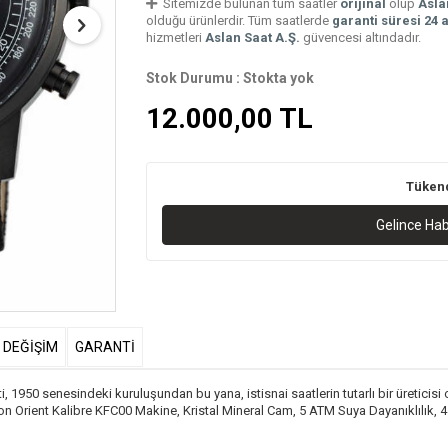
Sitemizde bulunan tüm saatler
orijinal
olup
Asla
olduğu ürünlerdir. Tüm saatlerde
garanti süresi 24 
hizmetleri
Aslan Saat A.Ş.
güvencesi altındadır.
Stok Durumu :
Stokta yok
12.000,00
TL
Tüken
Gelince Ha
& DEĞİŞİM
GARANTİ
1950 senesindeki kuruluşundan bu yana, istisnai saatlerin tutarlı bir üreticis
apon Orient Kalibre KFC00 Makine, Kristal Mineral Cam, 5 ATM Suya Dayanıklılık