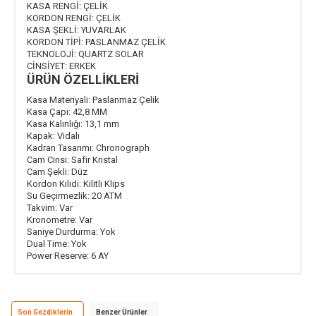
KASA RENGİ:
ÇELİK
KORDON RENGİ:
ÇELİK
KASA ŞEKLİ:
YUVARLAK
KORDON TİPİ:
PASLANMAZ ÇELİK
TEKNOLOJİ:
QUARTZ SOLAR
CİNSİYET:
ERKEK
ÜRÜN ÖZELLİKLERİ
Kasa Materiyali:
Paslanmaz Çelik
Kasa Çapı:
42,8 MM
Kasa Kalınlığı:
13,1 mm
Kapak:
Vidalı
Kadran Tasarımı:
Chronograph
Cam Cinsi:
Safir Kristal
Cam Şekli:
Düz
Kordon Kilidi:
Kilitli Klips
Su Geçirmezlik:
20 ATM
Takvim:
Var
Kronometre:
Var
Saniye Durdurma:
Yok
Dual Time:
Yok
Power Reserve:
6 AY
Son Gezdiklerin
Benzer Ürünler