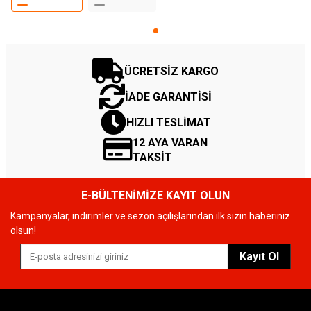
ÜCRETSİZ KARGO
İADE GARANTİSİ
HIZLI TESLİMAT
12 AYA VARAN
TAKSİT
E-BÜLTENİMİZE KAYIT OLUN
Kampanyalar, indirimler ve sezon açılışlarından ilk sizin haberiniz
olsun!
Kayıt Ol