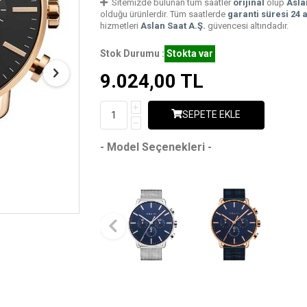
Sitemizde bulunan tüm saatler
orijinal
olup
Asla
olduğu ürünlerdir. Tüm saatlerde
garanti süresi 24 
hizmetleri
Aslan Saat A.Ş.
güvencesi altındadır.
Stok Durumu :
Stokta var
9.024,00
TL
SEPETE EKLE
- Model Seçenekleri -