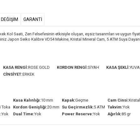
& DEĞİŞİM
GARANTİ
 Saati, Zen Felsefesinin etkisiyle oluşan, eşsiz tasarımları ve uygun fiyatla
ğiniz Japon Seiko Kalibre VD54 Makine, Kristal Mineral Cam, 5 ATM Suya Dayanı
KASA RENGİ:
ROSE GOLD
KORDON RENGİ:
SİYAH
KASA ŞEKLİ:
YUVA
CİNSİYET:
ERKEK
Kasa Kalınlığı:
10 mm
Kapak:
Geçme
Cam Cinsi:
Krista
li Toka
Kordon Genişliği:
20 mm
Su Geçirmezlik:
5 ATM
Takvim:
Yok
:
Yok
Dual Time:
Yok
Power Reserve:
Yok
Ağırlık:
85 gr