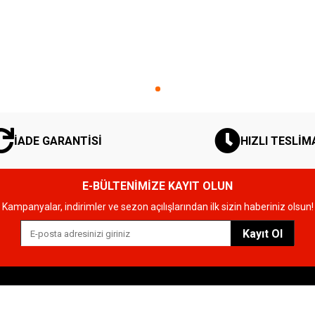
İADE GARANTİSİ
HIZLI TESLİM
E-BÜLTENİMİZE KAYIT OLUN
Kampanyalar, indirimler ve sezon açılışlarından ilk sizin haberiniz olsun!
Kayıt Ol
Kategoriler