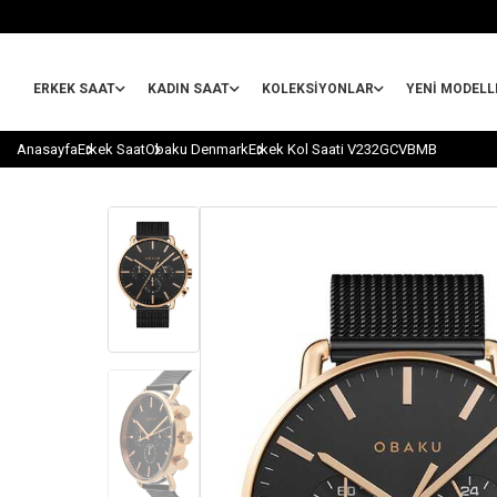
ERKEK SAAT
KADIN SAAT
KOLEKSIYONLAR
YENİ MODELL
Anasayfa
Erkek Saat
Obaku Denmark
Erkek Kol Saati V232GCVBMB