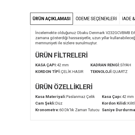
ÜRÜN AÇIKLAMASI
ÖDEME SEÇENEKLERI
İADE 
İncelemekte olduğunuz Obaku Denmark V232GCVBMB Erkek Kol
zamana gösterdiği hassasiyetle, uzun yıllar kullanabilece
memnuniyeti ile sizlere sunulmuştur.
ÜRÜN FİLTRELERİ
KASA ÇAPI:
42 mm
KADRAN RENGİ:
SİYAH
KORDON TİPİ:
ÇELİK HASIR
TEKNOLOJİ:
QUARTZ
ÜRÜN ÖZELLİKLERİ
Kasa Materiyali:
Paslanmaz Çelik
Kasa Çapı:
42 mm
Cam Şekli:
Düz
Kordon Kilidi:
Kilit
Kronometre:
60 Dk'lık Zaman Tutucu
Saniye Durdurma