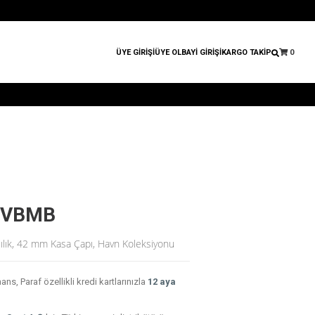
ÜYE GİRİŞİ
ÜYE OL
BAYİ GİRİŞİ
KARGO TAKİP
0
GCVBMB
lılık, 42 mm Kasa Çapı, Havn Koleksiyonu
, Paraf özellikli kredi kartlarınızla
12 aya