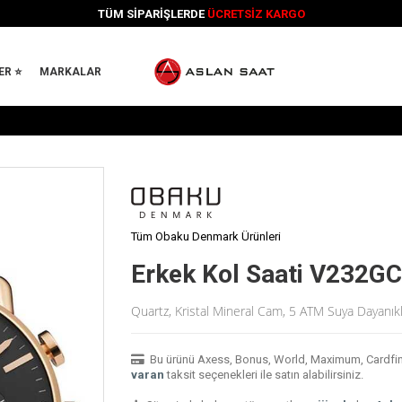
TÜM SİPARİŞLERDE
ÜCRETSİZ KARGO
ER ⭐
MARKALAR
Tüm Obaku Denmark Ürünleri
Erkek Kol Saati V232
Quartz, Kristal Mineral Cam, 5 ATM Suya Dayanık
Bu ürünü Axess, Bonus, World, Maximum, Cardfinans
varan
taksit seçenekleri ile satın alabilirsiniz.