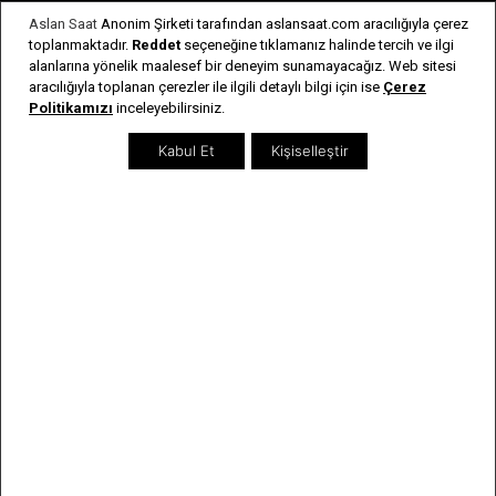
İnsan Kaynakları
Aslan Saat
Anonim Şirketi tarafından aslansaat.com aracılığıyla çerez
toplanmaktadır.
Reddet
seçeneğine tıklamanız halinde tercih ve ilgi
Bayi Listesi
alanlarına yönelik maalesef bir deneyim sunamayacağız. Web sitesi
aracılığıyla toplanan çerezler ile ilgili detaylı bilgi için ise
Çerez
Sıkça Sorulan Sorular
Politikamızı
inceleyebilirsiniz.
İletişim
Kabul Et
Kişiselleştir
Genel Bilgiler
Kargo & İade Şartları
Kişisel Verilerin Korunması
Kullanım Koşulları & Gizlilik
Garanti & Servis
Kullanım Kılavuzları
Kategoriler
Erkek Saatler
Kadın Saatler
Yeni Modeller