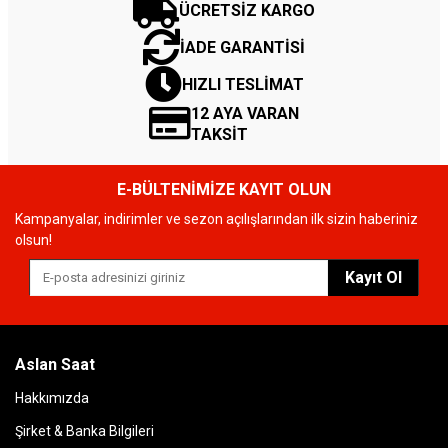
ÜCRETSİZ KARGO
İADE GARANTİSİ
HIZLI TESLİMAT
12 AYA VARAN
TAKSİT
E-BÜLTENİMİZE KAYIT OLUN
Kampanyalar, indirimler ve sezon açılışlarından ilk sizin haberiniz
olsun!
Kayıt Ol
Aslan Saat
Hakkımızda
Şirket & Banka Bilgileri