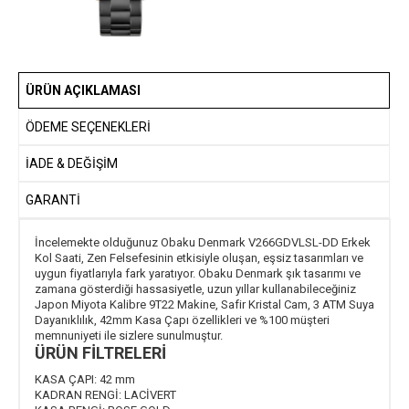
ÜRÜN AÇIKLAMASI
ÖDEME SEÇENEKLERI
İADE & DEĞİŞİM
GARANTİ
İncelemekte olduğunuz Obaku Denmark V266GDVLSL-DD Erkek
Kol Saati, Zen Felsefesinin etkisiyle oluşan, eşsiz tasarımları ve
uygun fiyatlarıyla fark yaratıyor. Obaku Denmark şık tasarımı ve
zamana gösterdiği hassasiyetle, uzun yıllar kullanabileceğiniz
Japon Miyota Kalibre 9T22 Makine, Safir Kristal Cam, 3 ATM Suya
Dayanıklılık, 42mm Kasa Çapı özellikleri ve %100 müşteri
memnuniyeti ile sizlere sunulmuştur.
ÜRÜN FİLTRELERİ
KASA ÇAPI:
42 mm
KADRAN RENGİ:
LACİVERT