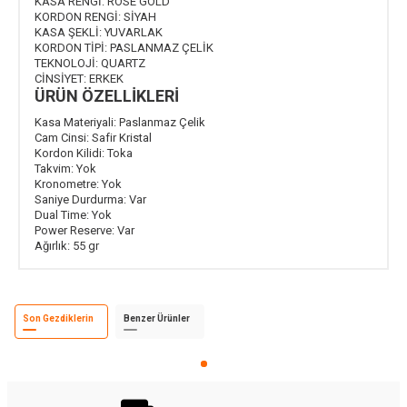
KASA RENGİ:
ROSE GOLD
KORDON RENGİ:
SİYAH
KASA ŞEKLİ:
YUVARLAK
KORDON TİPİ:
PASLANMAZ ÇELİK
TEKNOLOJİ:
QUARTZ
CİNSİYET:
ERKEK
ÜRÜN ÖZELLİKLERİ
Kasa Materiyali:
Paslanmaz Çelik
Cam Cinsi:
Safir Kristal
Kordon Kilidi:
Toka
Takvim:
Yok
Kronometre:
Yok
Saniye Durdurma:
Var
Dual Time:
Yok
Power Reserve:
Var
Ağırlık:
55 gr
Son Gezdiklerin
Benzer Ürünler