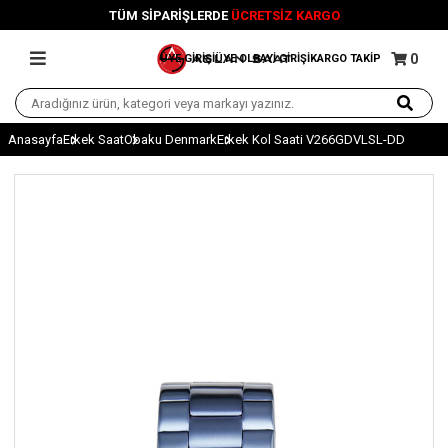
TÜM SİPARİŞLERDE
ÜCRETSİZ KARGO
0
ÜYE GİRİŞİ
ÜYE OL
BAYİ GİRİŞİ
KARGO TAKİP
Anasayfa
Erkek Saat
Obaku Denmark
Erkek Kol Saati V266GDVLSL-DD