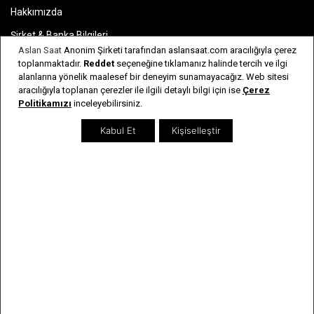
Hakkımızda
Şirket & Banka Bilgileri
Aslan Saat
Anonim Şirketi tarafından aslansaat.com aracılığıyla çerez
İnsan Kaynakları
toplanmaktadır.
Reddet
seçeneğine tıklamanız halinde tercih ve ilgi
alanlarına yönelik maalesef bir deneyim sunamayacağız. Web sitesi
Bayi Listesi
aracılığıyla toplanan çerezler ile ilgili detaylı bilgi için ise
Çerez
Politikamızı
inceleyebilirsiniz.
Sıkça Sorulan Sorular
İletişim
Kabul Et
Kişiselleştir
Genel Bilgiler
Kargo & İade Şartları
Kişisel Verilerin Korunması
Kullanım Koşulları & Gizlilik
Garanti & Servis
Kullanım Kılavuzları
Kategoriler
Erkek Saatler