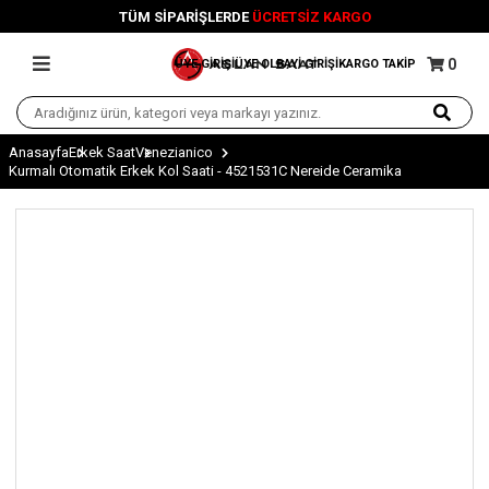
12 AYA VARAN
TAKSİT İMKANI
0
ÜYE GİRİŞİ
ÜYE OL
BAYİ GİRİŞİ
KARGO TAKİP
Anasayfa
Erkek Saat
Venezianico
Kurmalı Otomatik Erkek Kol Saati - 4521531C Nereide Ceramika