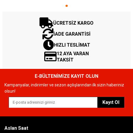
ÜCRETSİZ KARGO
İADE GARANTİSİ
HIZLI TESLİMAT
12 AYA VARAN
TAKSİT
E-BÜLTENİMİZE KAYIT OLUN
Kampanyalar, indirimler ve sezon açılışlarından ilk sizin haberiniz
olsun!
Kayıt Ol
Aslan Saat