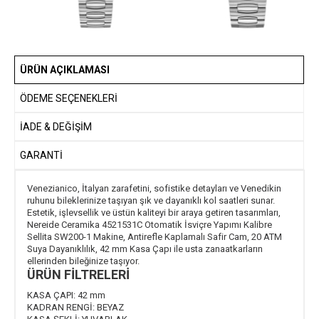
ÜRÜN AÇIKLAMASI
ÖDEME SEÇENEKLERI
İADE & DEĞİŞİM
GARANTİ
Venezianico, İtalyan zarafetini, sofistike detayları ve Venedikin
ruhunu bileklerinize taşıyan şık ve dayanıklı kol saatleri sunar.
Estetik, işlevsellik ve üstün kaliteyi bir araya getiren tasarımları,
Nereide Ceramika 4521531C Otomatik İsviçre Yapımı Kalibre
Sellita SW200-1 Makine, Antirefle Kaplamalı Safir Cam, 20 ATM
Suya Dayanıklılık, 42 mm Kasa Çapı ile usta zanaatkarların
ellerinden bileğinize taşıyor.
ÜRÜN FİLTRELERİ
KASA ÇAPI:
42 mm
KADRAN RENGİ:
BEYAZ