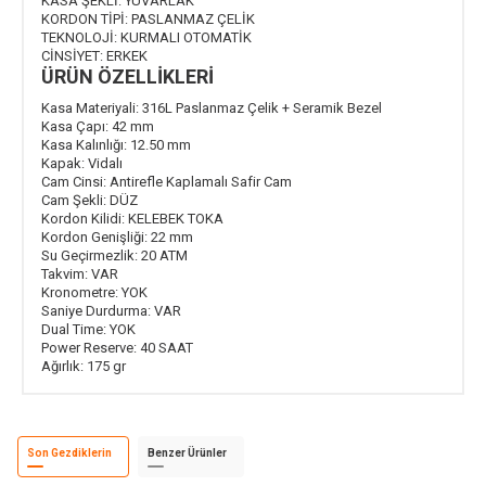
KASA ŞEKLİ:
YUVARLAK
KORDON TİPİ:
PASLANMAZ ÇELİK
TEKNOLOJİ:
KURMALI OTOMATİK
CİNSİYET:
ERKEK
ÜRÜN ÖZELLİKLERİ
Kasa Materiyali:
316L Paslanmaz Çelik + Seramik Bezel
Kasa Çapı:
42 mm
Kasa Kalınlığı:
12.50 mm
Kapak:
Vidalı
Cam Cinsi:
Antirefle Kaplamalı Safir Cam
Cam Şekli:
DÜZ
Kordon Kilidi:
KELEBEK TOKA
Kordon Genişliği:
22 mm
Su Geçirmezlik:
20 ATM
Takvim:
VAR
Kronometre:
YOK
Saniye Durdurma:
VAR
Dual Time:
YOK
Power Reserve:
40 SAAT
Ağırlık:
175 gr
Son Gezdiklerin
Benzer Ürünler