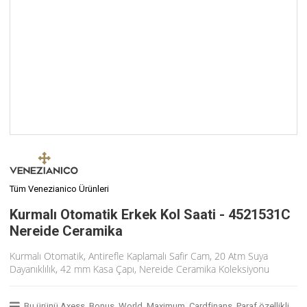
Tüm Venezianico Ürünleri
Kurmalı Otomatik Erkek Kol Saati - 4521531C
Nereide Ceramika
Kurmalı Otomatik, Antirefle Kaplamalı Safir Cam, 20 Atm Suya
Dayanıklılık, 42 mm Kasa Çapı, Nereide Ceramika Koleksiyonu
Bu ürünü Axess, Bonus, World, Maximum, Cardfinans, Paraf özellikli