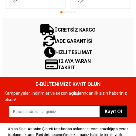
ÜCRETSİZ KARGO
İADE GARANTİSİ
HIZLI TESLİMAT
12 AYA VARAN
TAKSİT
E-BÜLTENİMİZE KAYIT OLUN
Kampanyalar, indirimler ve sezon açılışlarından ilk sizin haberiniz
olsun!
Kayıt Ol
Aslan Saat
Anonim Şirketi tarafından aslansaat.com aracılığıyla çerez
toplanmaktadır.
Reddet
seçeneğine tıklamanız halinde tercih ve ilgi