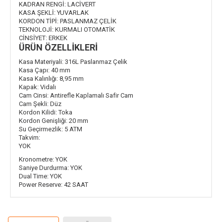
KADRAN RENGİ:
LACİVERT
KASA ŞEKLİ:
YUVARLAK
KORDON TİPİ:
PASLANMAZ ÇELİK
TEKNOLOJİ:
KURMALI OTOMATİK
CİNSİYET:
ERKEK
ÜRÜN ÖZELLİKLERİ
Kasa Materiyali:
316L Paslanmaz Çelik
Kasa Çapı:
40 mm
Kasa Kalınlığı:
8,95 mm
Kapak:
Vidalı
Cam Cinsi:
Antirefle Kaplamalı Safir Cam
Cam Şekli:
Düz
Kordon Kilidi:
Toka
Kordon Genişliği:
20 mm
Su Geçirmezlik:
5 ATM
Takvim:
YOK
Kronometre:
YOK
Saniye Durdurma:
YOK
Dual Time:
YOK
Power Reserve:
42 SAAT