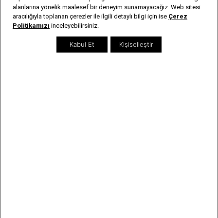
Aslan Saat
alanlarına yönelik maalesef bir deneyim sunamayacağız. Web sitesi
aracılığıyla toplanan çerezler ile ilgili detaylı bilgi için ise
Çerez
Hakkımızda
Politikamızı
inceleyebilirsiniz.
Şirket & Banka Bilgileri
Kabul Et
Kişiselleştir
İnsan Kaynakları
Bayi Listesi
Sıkça Sorulan Sorular
İletişim
Genel Bilgiler
Kargo & İade Şartları
Kişisel Verilerin Korunması
Kullanım Koşulları & Gizlilik
Garanti & Servis
Kullanım Kılavuzları
Kategoriler