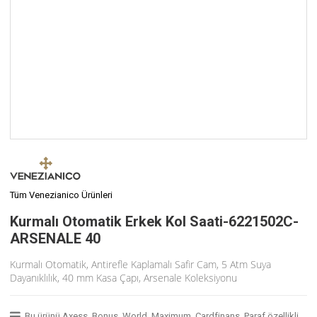
Tüm Venezianico Ürünleri
Kurmalı Otomatik Erkek Kol Saati-6221502C-
ARSENALE 40
Kurmalı Otomatik, Antirefle Kaplamalı Safir Cam, 5 Atm Suya
Dayanıklılık, 40 mm Kasa Çapı, Arsenale Koleksiyonu
Bu ürünü Axess, Bonus, World, Maximum, Cardfinans, Paraf özellikli