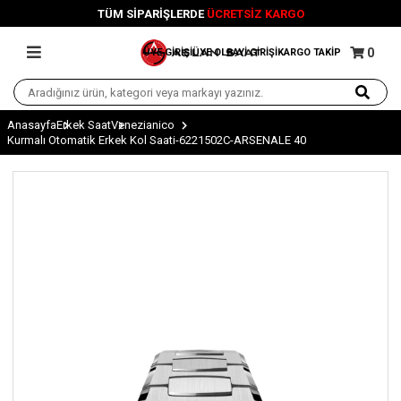
TÜM SİPARİŞLERDE
ÜCRETSİZ KARGO
0
ÜYE GİRİŞİ
ÜYE OL
BAYİ GİRİŞİ
KARGO TAKİP
Anasayfa
Erkek Saat
Venezianico
Kurmalı Otomatik Erkek Kol Saati-6221502C-ARSENALE 40