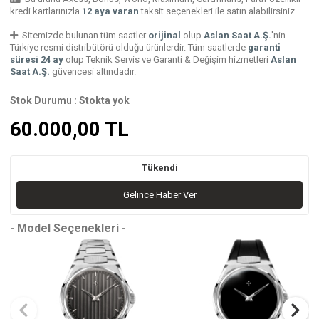
kredi kartlarınızla
12 aya varan
taksit seçenekleri ile satın alabilirsiniz.
Sitemizde bulunan tüm saatler
orijinal
olup
Aslan Saat A.Ş.
'nin
Türkiye resmi distribütörü olduğu ürünlerdir. Tüm saatlerde
garanti
süresi 24 ay
olup Teknik Servis ve Garanti & Değişim hizmetleri
Aslan
Saat A.Ş.
güvencesi altındadır.
Stok Durumu :
Stokta yok
60.000,00
TL
Tükendi
Gelince Haber Ver
- Model Seçenekleri -