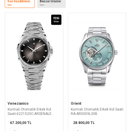
Son Gezdiklerin
Benzer Ürünler
YENI
Ürün
Venezianico
Orient
Kurmalı Otomatik Erkek Kol
Kurmalı Otomatik Erkek Kol Saati
Saati-6221520C-ARSENALE
RA-AR0009L30B
BİZANTİNO
67.200,00
TL
28.800,00
TL