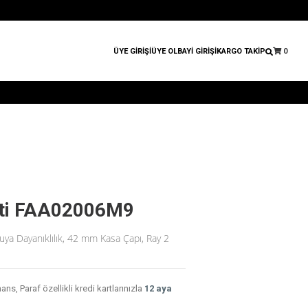
ÜYE GİRİŞİ
ÜYE OL
BAYİ GİRİŞİ
KARGO TAKİP
0
ati FAA02006M9
ya Dayanıklılık, 42 mm Kasa Çapı, Ray 2
, Paraf özellikli kredi kartlarınızla
12 aya