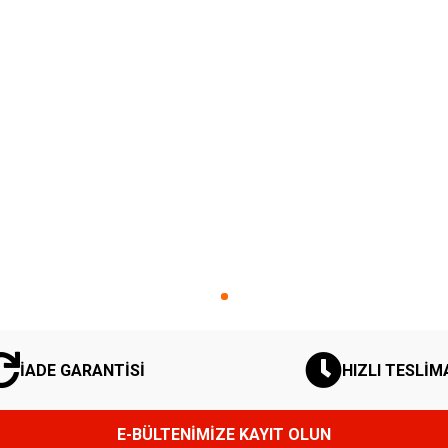
İADE GARANTİSİ
HIZLI TESLİM
E-BÜLTENİMİZE KAYIT OLUN