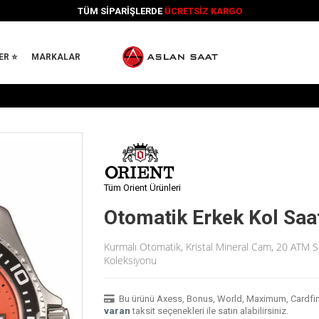
TÜM SİPARİŞLERDE
ÜCRETSİZ KARGO
ER ⭐
MARKALAR
Tüm Orient Ürünleri
Otomatik Erkek Kol Sa
Kurmalı Otomatik, Kristal Mineral Cam, 20 ATM Su
Koleksiyonu
Bu ürünü Axess, Bonus, World, Maximum, Cardfinans
varan
taksit seçenekleri ile satın alabilirsiniz.