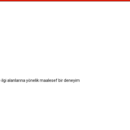
ASLAN SAAT
ORIENT
ORIENT STAR
 ilgi alanlarına yönelik maalesef bir deneyim
OBAKU DENMARK