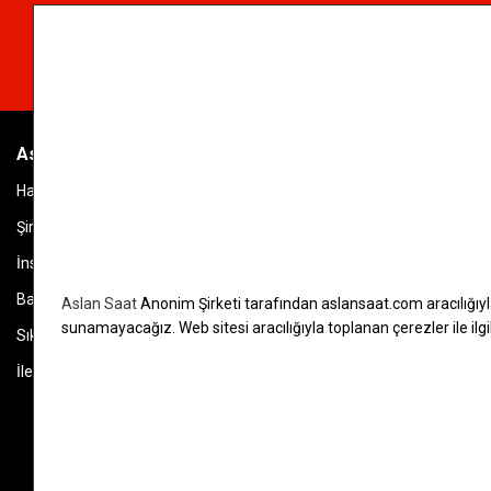
Aslan Saat
Genel Bilgiler
Hakkımızda
Kargo & İade Şartl
Şirket & Banka Bilgileri
Kişisel Verilerin 
İnsan Kaynakları
Kullanım Koşulları &
Bayi Listesi
Garanti & Servis
Aslan Saat
Anonim Şirketi tarafından aslansaat.com aracılığıy
sunamayacağız. Web sitesi aracılığıyla toplanan çerezler ile ilgili 
Sıkça Sorulan Sorular
Kullanım Kılavuzlar
İletişim