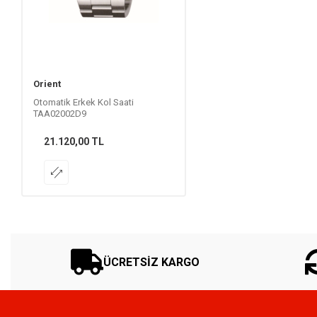
Orient
Otomatik Erkek Kol Saati
TAA02002D9
21.120,00
TL
ÜCRETSİZ KARGO