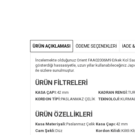
ÜRÜN AÇIKLAMASI
ÖDEME SEÇENEKLERI
İADE 
İncelemekte olduğunuz Orient FAA02006M9 Erkek Kol Saati, 
gösterdiği hassasiyetle, uzun yıllar kullanabileceğiniz J
ile sizlere sunulmuştur.
ÜRÜN FİLTRELERİ
KASA ÇAPI:
42 mm
KADRAN RENGİ:
TU
KORDON TİPİ:
PASLANMAZ ÇELİK
TEKNOLOJİ:
KURMAL
ÜRÜN ÖZELLİKLERİ
Kasa Materiyali:
Paslanmaz Çelik
Kasa Çapı:
42 mm
Cam Şekli:
Düz
Kordon Kilidi:
Kilitli K