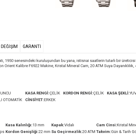
& DEĞİŞİM
GARANTİ
1950 senesindeki kuruluşundan bu yana, istisnai saatlerin tutarlı bir üretici
apon Orient Kalibre F6922 Makine, Kristal Mineral Cam, 20 ATM Suya Dayanıklılı
RUNCU
KASA RENGİ:
ÇELİK
KORDON RENGİ:
ÇELİK
KASA ŞEKLİ:
YU
I OTOMATİK
CİNSİYET:
ERKEK
Kasa Kalınlığı:
13 mm
Kapak:
Vidalı
Cam Cinsi:
Kristal Min
lips
Kordon Genişliği:
22 mm
Su Geçirmezlik:
20 ATM
Takvim:
Gün & Tarih G