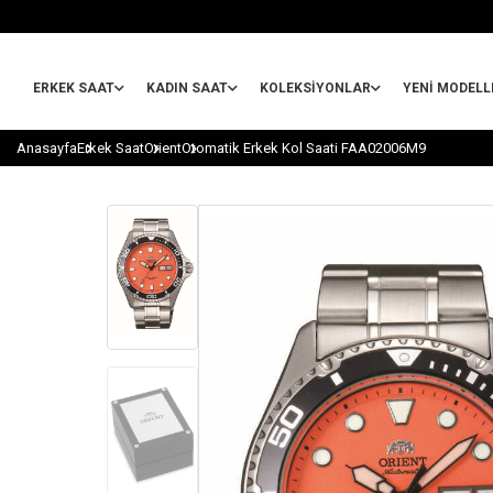
ERKEK SAAT
KADIN SAAT
KOLEKSIYONLAR
YENİ MODELL
Anasayfa
Erkek Saat
Orient
Otomatik Erkek Kol Saati FAA02006M9