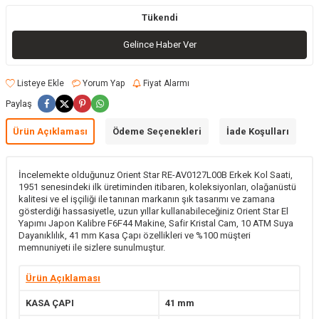
Tükendi
Gelince Haber Ver
Listeye Ekle
Yorum Yap
Fiyat Alarmı
Paylaş
Ürün Açıklaması
Ödeme Seçenekleri
İade Koşulları
İncelemekte olduğunuz Orient Star RE-AV0127L00B Erkek Kol Saati,
1951 senesindeki ilk üretiminden itibaren, koleksiyonları, olağanüstü
kalitesi ve el işçiliği ile tanınan markanın şık tasarımı ve zamana
gösterdiği hassasiyetle, uzun yıllar kullanabileceğiniz Orient Star El
Yapımı Japon Kalibre F6F44 Makine, Safir Kristal Cam, 10 ATM Suya
Dayanıklılık, 41 mm Kasa Çapı özellikleri ve %100 müşteri
memnuniyeti ile sizlere sunulmuştur.
Ürün Açıklaması
KASA ÇAPI
41 mm