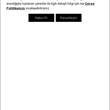
aracılığıyla toplanan çerezler ile ilgili detaylı bilgi için ise
Çerez
Kayıt Ol
Politikamızı
inceleyebilirsiniz.
Kabul Et
Kişiselleştir
Aslan Saat
Hakkımızda
Şirket & Banka Bilgileri
İnsan Kaynakları
Bayi Listesi
Sıkça Sorulan Sorular
İletişim
Genel Bilgiler
Kargo & İade Şartları
Kişisel Verilerin Korunması
Kullanım Koşulları & Gizlilik