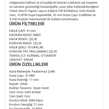
olağanüstü kalitesi ve el işçiliği ile tanınan markanın şık tasarımı
ve zamana gösterdiği hassasiyetle, uzun yıllar kullanabileceğiniz
Orient Star El Yapımı Japon Kalibre F6F44 Makine, Safir Kristal
Cam, 10 ATM Suya Dayanıklılık, 41 mm Kasa Çapı özellikleri ve
%100 müşteri memnuniyeti ile sizlere sunulmuştur.
ÜRÜN FİLTRELERİ
KASA ÇAPI:
41 mm
KADRAN RENGİ:
MAVİ
KASA RENGİ:
ÇELİK
KORDON RENGİ:
ÇELİK
KASA ŞEKLİ:
YUVARLAK
KORDON TİPİ:
PASLANMAZ ÇELİK
TEKNOLOJİ:
KURMALI OTOMATİK
CİNSİYET:
ERKEK
ÜRÜN ÖZELLİKLERİ
Kasa Materiyali:
Paslanmaz Çelik
Kasa Çapı:
41 MM
Kasa Kalınlığı:
11 mm
Kapak:
Vidalı
Kadran Tasarımı:
Open Heart
Cam Cinsi:
Safir Kristal
Cam Şekli:
Düz
Kordon Kilidi:
Kilitli Klips
Kordon Genişliği:
21 mm
Su Geçirmezlik:
10 ATM