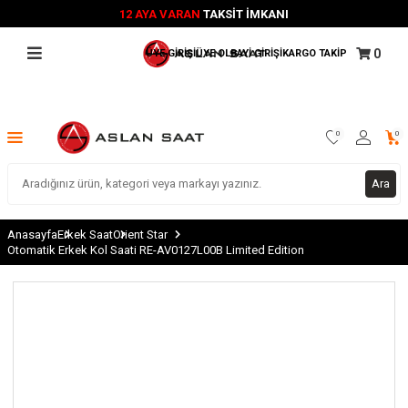
12 AYA VARAN
TAKSİT İMKANI
0
ÜYE GİRİŞİ
ÜYE OL
BAYİ GİRİŞİ
KARGO TAKİP
0
0
Ara
Anasayfa
Erkek Saat
Orient Star
Otomatik Erkek Kol Saati RE-AV0127L00B Limited Edition