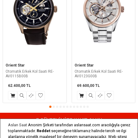
Orient Star
Orient Star
Otomatik Erkek Kol Saati RE-
Otomatik Erkek Kol Saati RE-
AV0115B00B
AV0123G00B
62.400,00
TL
69.600,00
TL
E-BÜLTENİMİZE KAYIT OLUN
Aslan Saat
Anonim Şirketi tarafından aslansaat.com aracılığıyla çerez
Kampanyalar, indirimler ve sezon açılışlarından ilk sizin haberiniz
toplanmaktadır.
Reddet
seçeneğine tıklamanız halinde tercih ve ilgi
olsun!
alanlarına yönelik maalesef bir deneyim sunamayacağız. Web sitesi