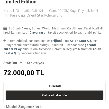
Limited Edition
Kurmalı Otomatik, Safir Kristal Cam, 10 ATM Suya Dayanıklılık, 41
mm Kasa Çapı, Orient Star Koleksiyonu
Bu ürünü Axess, Bonus, World, Maximum, Cardfinans, Paraf özellikli
kredi kartlarınızla
12 aya varan
taksit seçenekleri ile satın alabilirsiniz.
Sitemizde bulunan tüm saatler
orijinal
olup
Aslan Saat A.Ş.
'nin
Türkiye resmi distribütörü olduğu ürünlerdir. Tüm saatlerde
garanti
süresi 24 ay
olup Teknik Servis ve Garanti & Değişim hizmetleri
Aslan
Saat A.Ş.
güvencesi altındadır.
Stok Durumu :
Stokta yok
72.000,00
TL
Tükendi
Gelince Haber Ver
- Model Seçenekleri -