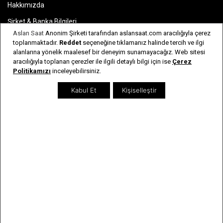
Hakkımızda
Şirket & Banka Bilgileri
Aslan Saat
Anonim Şirketi tarafından aslansaat.com aracılığıyla çerez
İnsan Kaynakları
toplanmaktadır.
Reddet
seçeneğine tıklamanız halinde tercih ve ilgi
alanlarına yönelik maalesef bir deneyim sunamayacağız. Web sitesi
Bayi Listesi
aracılığıyla toplanan çerezler ile ilgili detaylı bilgi için ise
Çerez
Sıkça Sorulan Sorular
Politikamızı
inceleyebilirsiniz.
İletişim
Kabul Et
Kişiselleştir
Genel Bilgiler
Kargo & İade Şartları
Kişisel Verilerin Korunması
Kullanım Koşulları & Gizlilik
Garanti & Servis
Kullanım Kılavuzları
Kategoriler
Erkek Saatler