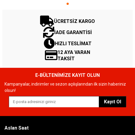
ÜCRETSİZ KARGO
İADE GARANTİSİ
HIZLI TESLİMAT
12 AYA VARAN
TAKSİT
E-BÜLTENİMİZE KAYIT OLUN
Kampanyalar, indirimler ve sezon açılışlarından ilk sizin haberiniz
olsun!
Kayıt Ol
Aslan Saat