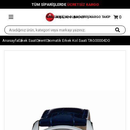
TÜM SİPARİŞLERDE
ÜCRETSİZ KARGO
0
ÜYE GİRİŞİ
ÜYE OL
BAYİ GİRİŞİ
KARGO TAKİP
Anasayfa
Erkek Saat
Orient
Otomatik Erkek Kol Saati TAG00004D0