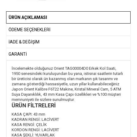
ÜRÜN AÇIKLAMASI
ÖDEME SEÇENEKLERI
İADE & DEĞİŞİM
GARANTİ
İncelemekte olduğunuz Orient TAG00004D0 Erkek Kol Saati,
1950 senesindeki kuruluşundan bu yana, istisnai saatlerin tutarlı
bir üreticisi olarak ün kazanmış olan markanın şık tasarımı ve
zamana gösterdiği hassasiyetle, uzun yıllar kullanabileceğiniz
Japon Orient Kalibre F6T22 Makine, Kristal Mineral Cam, 5 ATM
Suya Dayanıklılık, 43 mm Kasa Çapı özellikleri ve %100 müşteri
memnuniyeti ile sizlere sunulmuştur.
ÜRÜN FİLTRELERİ
KASA ÇAPI:
43 mm
KADRAN RENGİ:
LACİVERT
KASA RENGİ:
ÇELİK
KORDON RENGİ:
LACİVERT
KASA ŞEKLİ:
YUVARLAK