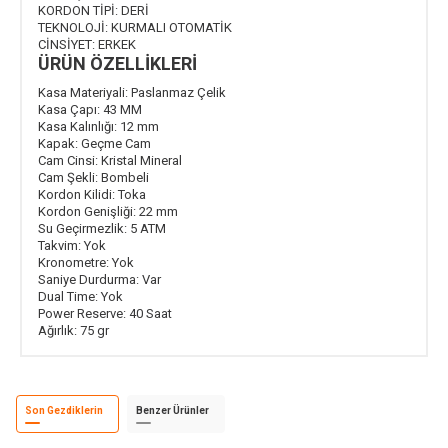
KORDON TİPİ:
DERİ
TEKNOLOJİ:
KURMALI OTOMATİK
CİNSİYET:
ERKEK
ÜRÜN ÖZELLİKLERİ
Kasa Materiyali:
Paslanmaz Çelik
Kasa Çapı:
43 MM
Kasa Kalınlığı:
12 mm
Kapak:
Geçme Cam
Cam Cinsi:
Kristal Mineral
Cam Şekli:
Bombeli
Kordon Kilidi:
Toka
Kordon Genişliği:
22 mm
Su Geçirmezlik:
5 ATM
Takvim:
Yok
Kronometre:
Yok
Saniye Durdurma:
Var
Dual Time:
Yok
Power Reserve:
40 Saat
Ağırlık:
75 gr
Son Gezdiklerin
Benzer Ürünler