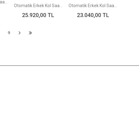
Otomatik Erkek Kol Saati RA-AC0018E30B
Otomatik Erkek Kol Saati TAA02003B9
Otomatik Erkek Kol Saati RA-AA0010B39B
25.920,00
TL
23.040,00
TL
9
12 AYA VARAN
MAT
TAKSİT