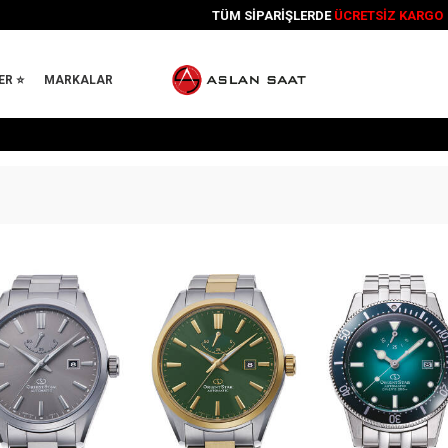
12 AYA VARAN
TAKSİT İMKANI
ER ⭐
MARKALAR