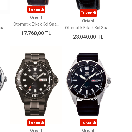
Tükendi
Tükendi
Orient
Orient
Otomatik Erkek Kol Saati RA-AC0F12S30B
Otomatik Erkek Kol Saati RA-AP0004S30B
Otomatik Erkek Kol Saati TAG00003W0
17.760,00
TL
23.040,00
TL
Tükendi
Tükendi
Orient
Orient