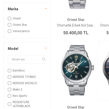
Marka
Orient
Orient Star
Orient Star
Otomatik Erkek Kol Saati RE-AU0402B00B
Venezianico
50.400,00
TL
5
Model
Bambino
NEREIDE TITANIO
NEREIDE BRONZO
Mako 2
Neo Sports
REDENTORE
ULTRABLACK
Orient Star