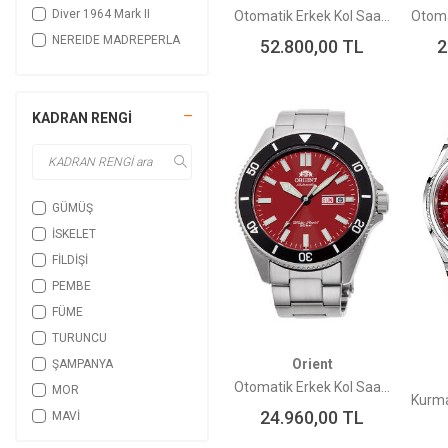
Diver 1964 Mark II
Otomatik Erkek Kol Saati RE-AT0002E00B
NEREIDE MADREPERLA
52.800,00
TL
2
NEREIDE CHIMERA
Sports
KADRAN RENGİ
Redentore Arlecchino
Limited Edition
NEREIDE TURCHESE
Outdoor
GÜMÜŞ
REDENTORE BRONZO
İSKELET
NEREIDE DAMASCO
FİLDİŞİ
NEREIDE CORALLO
PEMBE
Modern Skeleton
FÜME
NEREIDE
TURUNCU
NEREIDE MALAKIT
Orient
ŞAMPANYA
MARCO POLO Limited
Edition
Otomatik Erkek Kol Saati RA-AA0915R19B
MOR
NEREIDE LAPISLAZZULI)
24.960,00
TL
MAVİ
NEREIDE CERAMICA 42
SARI