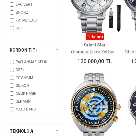
Open Heart
LACİVERT
NEREIDE 42
BRONZ
M-Force Diver
KAHVERENGİ
BUCINTORO
GRİ
REDENTORE 36
Tükendi
World Map
Orient Star
REDENTORE ENIGMA
KORDON TİPİ
Otomatik Erkek Kol Saati RE-BT0005S00B
NEREIDE ULTRALEGGERO
120.000,00
TL
1
PASLANMAZ ÇELİK
Triton
DERİ
Diver Retro
TİTANYUM
Ray 2
SİLİKON
REDENTORE 40
ÇELİK HASIR
NEREIDE AUREO
SERAMİK
NEREIDE AVVENTURINA
NATO BAND
TEKNOLOJİ