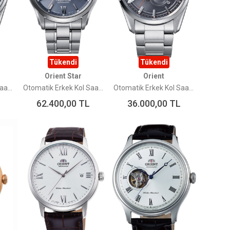
Tükendi
Tükendi
Orient Star
Orient
Otomatik Erkek Kol Saati RA-AR0012N30B Limited Edition
Otomatik Erkek Kol Saati RE-AT0021L00B Limited Edition
Otomatik Erkek Kol Saati RA-AK0311N30B Limited Edition
62.400,00
TL
36.000,00
TL