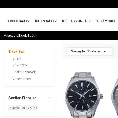
ERKEK SAAT
KADIN SAAT
KOLEKSIYONLAR
YENİ MODELL
Anasayfa
Erkek Saat
Erkek Saat
Orient
Orient Star
Obaku Denmark
Venezianico
Seçilen Filtreler
KURMALI OTOMATİK ×