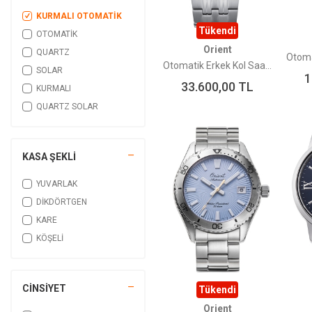
KURMALI OTOMATİK
Tükendi
OTOMATİK
Orient
QUARTZ
Otomatik Erkek Kol Saati RA-AA0E08Y39B Limited Edition
SOLAR
1
33.600,00
TL
KURMALI
QUARTZ SOLAR
KASA ŞEKLİ
YUVARLAK
DİKDÖRTGEN
KARE
KÖŞELİ
CİNSİYET
Tükendi
Orient