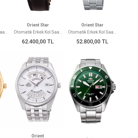
Orient Star
Orient Star
Otomatik Erkek Kol Saati RE-AU0602E00B
Otomatik Erkek Kol Saati RE-AV0115B00B
Otomatik Erkek Kol Saati RE-AT0001L00B
62.400,00
TL
52.800,00
TL
Orient