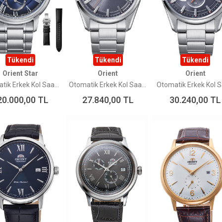
Tükendi
Tükendi
Tükendi
Orient Star
Orient
Orient
Otomatik Erkek Kol Saati RE-BT0006L00B
Otomatik Erkek Kol Saati RA-AC0R04N30B Limited Edition
20.000,00
TL
27.840,00
TL
30.240,00
TL