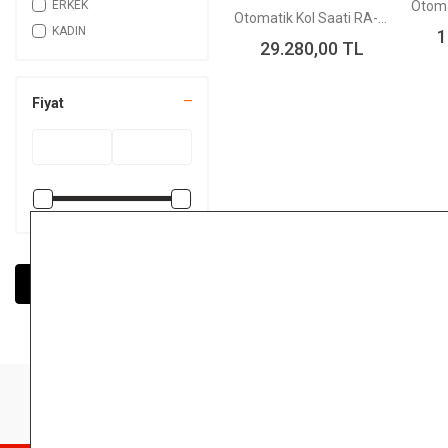
ERKEK
Otomatik Kol Saati RA-AC0Q12L30B Limited Edition
KADIN
1
29.280,00
TL
Fiyat
FILTRELERI UYGULA
ÜCRETSİZ KARGO