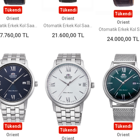
Tükendi
Tükendi
Tükendi
Orient
Orient
Orient
Otomatik Erkek Kol Saati RA-AC0F11L30B
Otomatik Erkek Kol Saati RA-AK0704N30B
7.760,00
TL
21.600,00
TL
24.000,00
TL
Tükendi
Tükendi
Tükendi
Orient
Orient
Orient