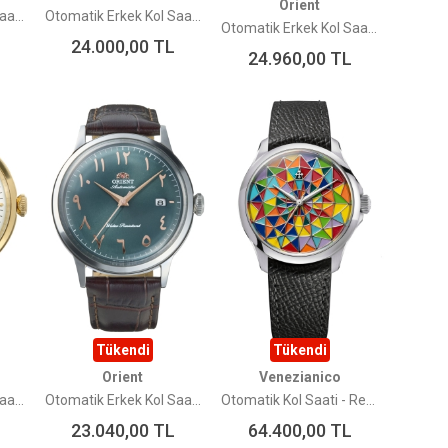
Orient
Otomatik Erkek Kol Saati RA-BA0001G10B
Otomatik Erkek Kol Saati RA-BA0004S10B
Otomatik Erkek Kol Saati RA-AA0914E19B
24.000,00
TL
24.960,00
TL
Tükendi
Tükendi
Orient
Venezianico
Otomatik Erkek Kol Saati RA-AC0028S30B
Otomatik Erkek Kol Saati RA-AC0035E30B
Otomatik Kol Saati - Redentore Arlecchino Limited Edition (ÖN SİPARİŞ ÜRÜNÜDÜR)
23.040,00
TL
64.400,00
TL