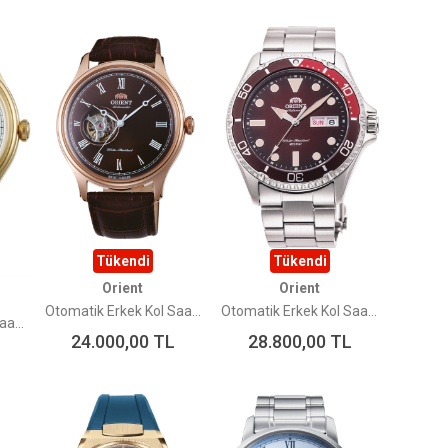
Tükendi
Tükendi
Orient
Orient
Otomatik Erkek Kol Saati TAG00001T0
Otomatik Erkek Kol Saati RA-AA0814R39B
Otomatik Erkek Kol Saati TAG00002W0
24.000,00
TL
28.800,00
TL