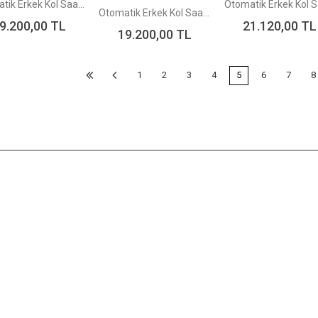
Otomatik Erkek Kol Saati RA-AC0F09L30B
Otomatik Erkek Kol Saati RA-AC0F10S30B
9.200,00
TL
21.120,00
TL
19.200,00
TL
1
2
3
4
5
6
7
8
İADE GARANTİSİ
HIZLI TESLİ