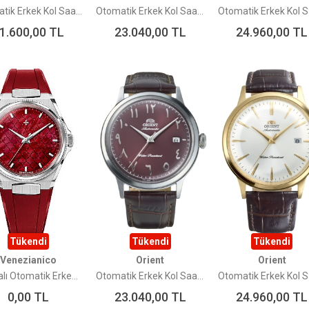
Otomatik Erkek Kol Saati RA-AC0P02L10B
Otomatik Erkek Kol Saati RA-AC0P04Y10B
1.600,00
TL
23.040,00
TL
24.960,00
TL
Tükendi
Tükendi
Tükendi
Venezianico
Orient
Orient
Kurmalı Otomatik Erkek Kol Saati-ARSENALE BOSPHORUS-LIMITED EDITION
Otomatik Erkek Kol Saati RA-AC0037R30B
0,00
TL
23.040,00
TL
24.960,00
TL