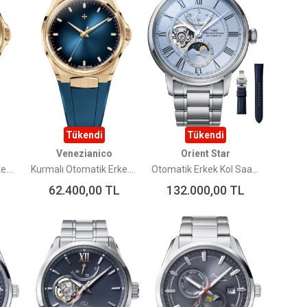
Tükendi
Tükendi
Venezianico
Orient Star
Kurmalı Otomatik Erkek Kol Saati-6221555-ARSENALE BRONZO
Kurmalı Otomatik Erkek Kol Saati-6221556-ARSENALE BRONZO BLUE
Otomatik Erkek Kol Saati RE-BT0007L00B Limited Edition
62.400,00
TL
132.000,00
TL