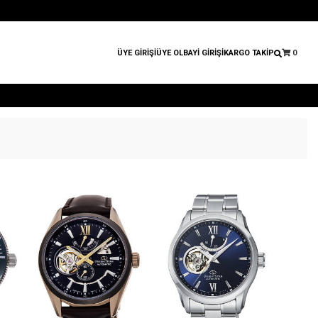
ÜYE GİRİŞİ
ÜYE OL
BAYİ GİRİŞİ
KARGO TAKİP
0